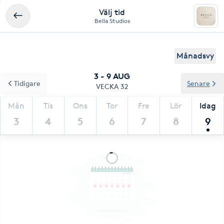
Välj tid
Bella Studios
Månadsvy
3 - 9 AUG
Tidigare
Senare
VECKA 32
Mån
Tis
Ons
Tor
Fre
Lör
Idag
3
4
5
6
7
8
9