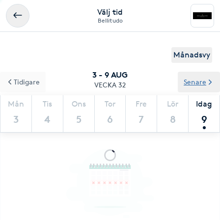
Välj tid
Bellitudo
Månadsvy
3 - 9 AUG
Tidigare
Senare
VECKA 32
Mån
Tis
Ons
Tor
Fre
Lör
Idag
3
4
5
6
7
8
9