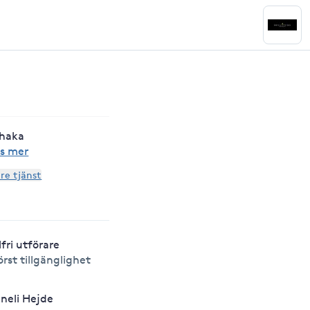
 haka
s mer
are tjänst
lfri utförare
örst tillgänglighet
neli Hejde