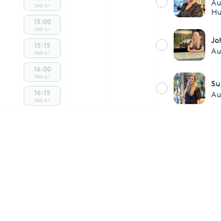
Au
340 kr
Hu
15:00
340 kr
Jo
15:15
Au
340 kr
16:00
340 kr
Su
16:15
Au
340 kr