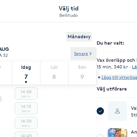
Välj tid
Bellitudo
Månadsvy
Du har valt
:
 AUG
Senare
A 32
Vax överläpp och
15 min
,
340 kr
·
Lä
r
Idag
Lör
Sön
7
8
9
Lägg till ytterlig
Välj utförare
14:00
340 kr
14:15
Va
340 kr
St
14:30
340 kr
An
14:45