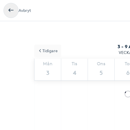
Avbryt
3 - 9
Tidigare
VECK
Mån
Tis
Ons
To
3
4
5
6