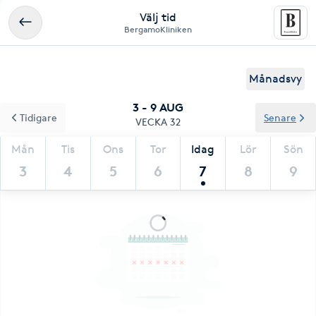
Välj tid
BergamoKliniken
Månadsvy
3 - 9 AUG
Tidigare
Senare
VECKA 32
Mån
Tis
Ons
Tor
Idag
Lör
Sön
3
4
5
6
7
8
9