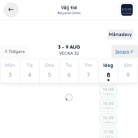
Välj tid
Beyond Clinic
Månadsvy
3 - 9 AUG
Tidigare
Senare
VECKA 32
Mån
Tis
Ons
Tor
Fre
Idag
Sön
3
4
5
6
7
8
9
14:00
1 599 kr
15:00
1 599 kr
16:00
1 599 kr
17:00
1 599 kr