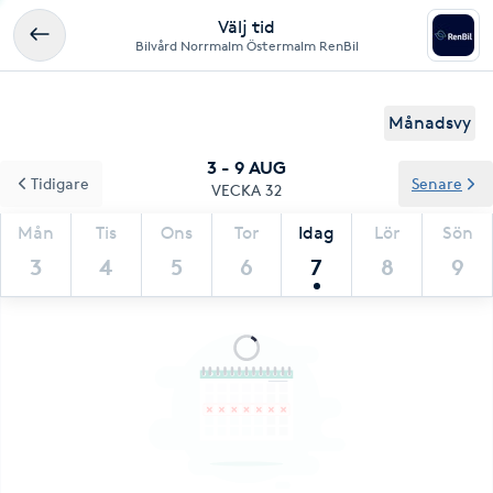
Välj tid
Bilvård Norrmalm Östermalm RenBil
Månadsvy
3 - 9 AUG
Tidigare
Senare
VECKA 32
Mån
Tis
Ons
Tor
Idag
Lör
Sön
3
4
5
6
7
8
9