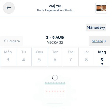
Välj tid
Body Regeneration Studio
Månadsvy
3 - 9 AUG
Tidigare
Senare
VECKA 32
Mån
Tis
Ons
Tor
Fre
Lör
Idag
3
4
5
6
7
8
9