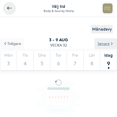
Välj tid
Body & Soul by Nicha
Månadsvy
3 - 9 AUG
Tidigare
Senare
VECKA 32
Mån
Tis
Ons
Tor
Fre
Lör
Idag
3
4
5
6
7
8
9