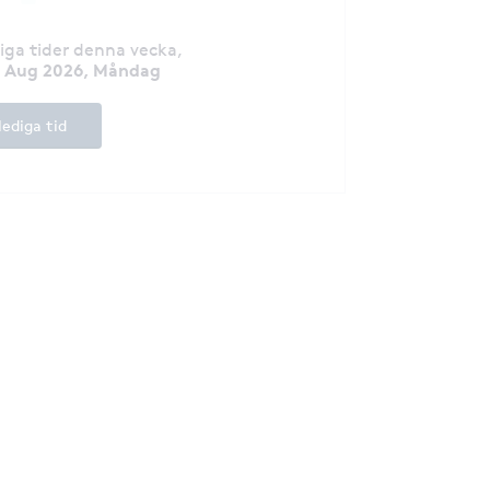
diga tider denna vecka
,
0 Aug 2026, Måndag
lediga tid