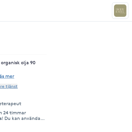
 organisk olja 90
äs mer
are tjänst
eterapeut
om 24 timmar
ända
rag hos oss. Betala
 kvitto direkt.