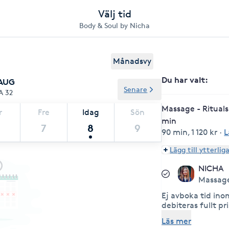
Välj tid
Body & Soul by Nicha
Månadsvy
Du har valt
:
 AUG
Senare
A 32
Massage - Rituals
r
Fre
Idag
Sön
min
7
8
9
90 min
,
1 120 kr
·
L
Lägg till ytterlig
NICHA
Massag
Ej avboka tid in
debiteras fullt pris! Du kan anv
ditt friskvårdsbid
Läs mer
på plats och få du