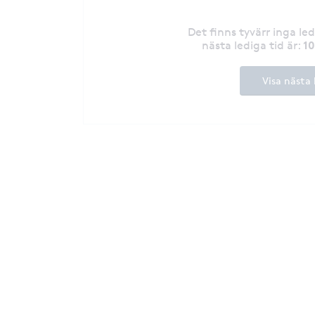
Det finns tyvärr inga le
1
nästa lediga tid är
:
Visa nästa 