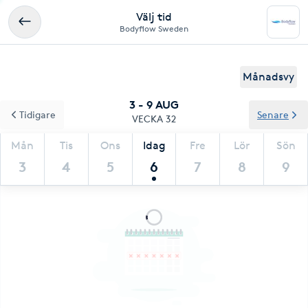
Välj tid
Bodyflow Sweden
Månadsvy
3 - 9 AUG
Tidigare
Senare
VECKA 32
Mån
Tis
Ons
Idag
Fre
Lör
Sön
3
4
5
6
7
8
9