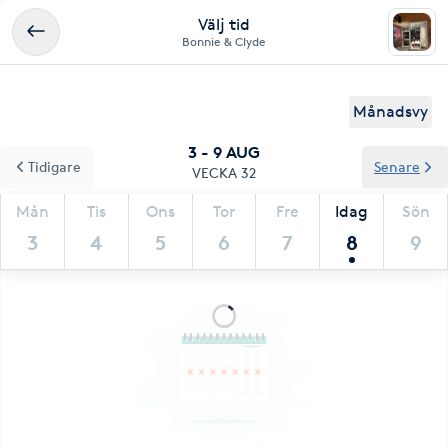
Välj tid
Bonnie & Clyde
Månadsvy
3 - 9 AUG
Tidigare
Senare
VECKA 32
Mån
Tis
Ons
Tor
Fre
Idag
Sön
3
4
5
6
7
8
9