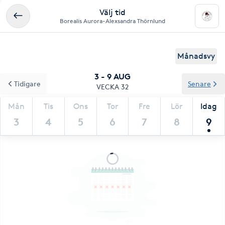
Välj tid
Borealis Aurora-Alexsandra Thörnlund
Månadsvy
3 - 9 AUG
Tidigare
Senare
VECKA 32
Mån
Tis
Ons
Tor
Fre
Lör
Idag
3
4
5
6
7
8
9