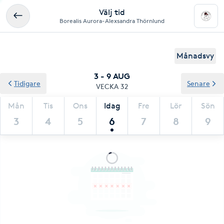
Välj tid
Borealis Aurora-Alexsandra Thörnlund
Månadsvy
3 - 9 AUG
Tidigare
Senare
VECKA 32
Mån
Tis
Ons
Idag
Fre
Lör
Sön
3
4
5
6
7
8
9