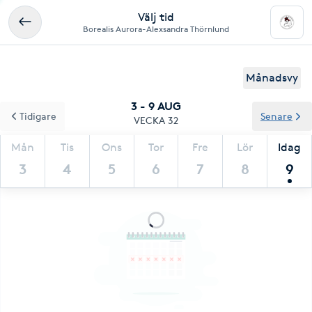
Välj tid
Borealis Aurora-Alexsandra Thörnlund
Månadsvy
3 - 9 AUG
Tidigare
Senare
VECKA 32
Mån
Tis
Ons
Tor
Fre
Lör
Idag
3
4
5
6
7
8
9