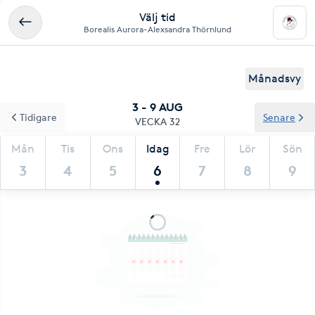
Välj tid
Borealis Aurora-Alexsandra Thörnlund
Månadsvy
3 - 9 AUG
Tidigare
Senare
VECKA 32
Mån
Tis
Ons
Idag
Fre
Lör
Sön
3
4
5
6
7
8
9