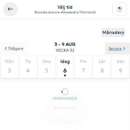
Välj tid
Borealis Aurora-Alexsandra Thörnlund
Månadsvy
3 - 9 AUG
Tidigare
Senare
VECKA 32
Mån
Tis
Ons
Idag
Fre
Lör
Sön
3
4
5
6
7
8
9