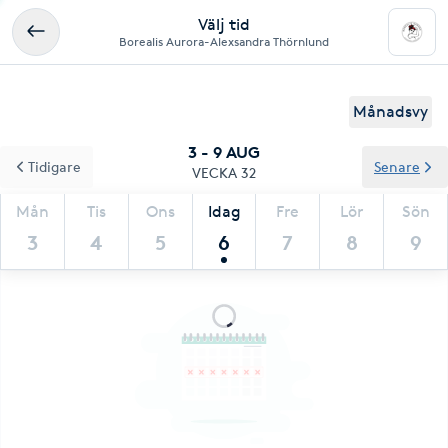
Välj tid
Borealis Aurora-Alexsandra Thörnlund
Månadsvy
3 - 9 AUG
Tidigare
Senare
VECKA 32
Mån
Tis
Ons
Idag
Fre
Lör
Sön
3
4
5
6
7
8
9