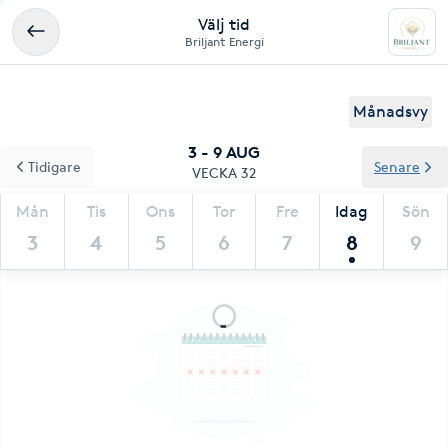
Välj tid
Briljant Energi
Månadsvy
3 - 9 AUG
Tidigare
Senare
VECKA 32
Mån
Tis
Ons
Tor
Fre
Idag
Sön
3
4
5
6
7
8
9