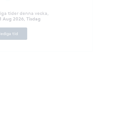
diga tider denna vecka
,
1 Aug 2026, Tisdag
lediga tid