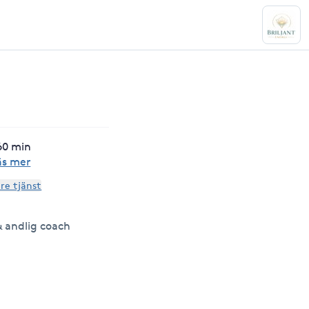
60 min
äs mer
are tjänst
& andlig coach