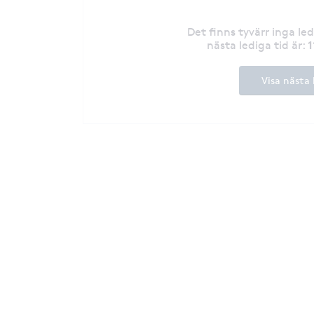
Det finns tyvärr inga le
1
nästa lediga tid är
:
Visa nästa 