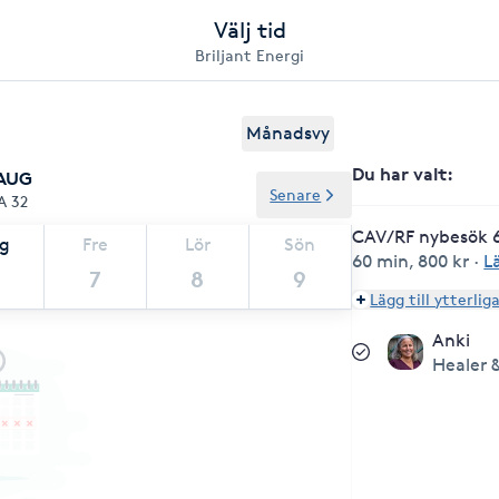
Välj tid
Briljant Energi
Månadsvy
Du har valt
:
 AUG
Senare
A 32
CAV/RF nybesök 
ag
Fre
Lör
Sön
60 min
,
800 kr
·
L
7
8
9
Lägg till ytterlig
Anki
Healer 