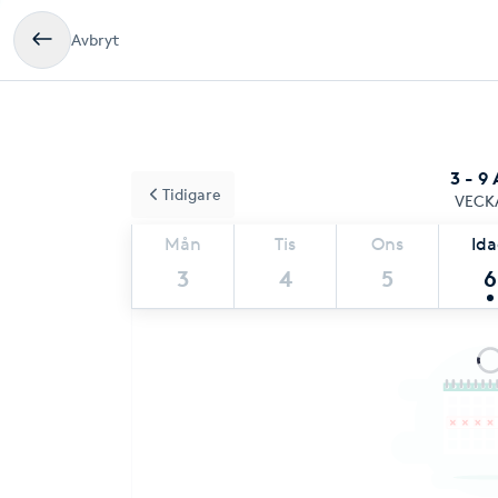
Avbryt
3 - 9
Tidigare
VECK
Mån
Tis
Ons
Id
3
4
5
6