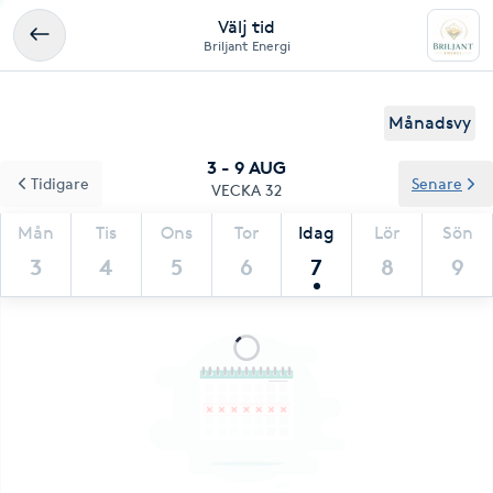
Välj tid
Briljant Energi
Månadsvy
3 - 9 AUG
Tidigare
Senare
VECKA 32
Mån
Tis
Ons
Tor
Idag
Lör
Sön
3
4
5
6
7
8
9