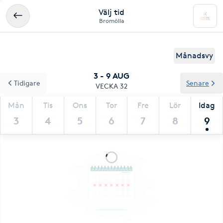
Välj tid
Bromölla
Månadsvy
3 - 9 AUG
Tidigare
Senare
VECKA 32
Mån
Tis
Ons
Tor
Fre
Lör
Idag
3
4
5
6
7
8
9