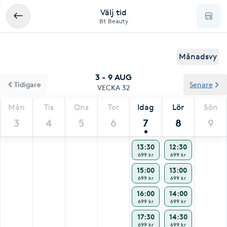
Välj tid
Bt Beauty
Månadsvy
3 - 9 AUG
Tidigare
Senare
VECKA 32
Mån
Tis
Ons
Tor
Idag
Lör
Sön
3
4
5
6
7
8
9
13:30
12:30
699 kr
699 kr
15:00
13:00
699 kr
699 kr
16:00
14:00
699 kr
699 kr
17:30
14:30
699 kr
699 kr