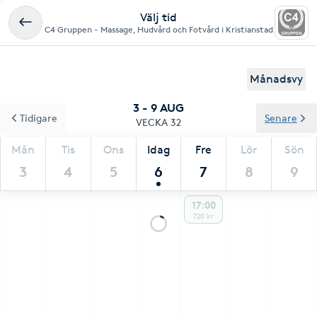
Välj tid
C4 Gruppen - Massage, Hudvård och Fotvård i Kristianstad
Månadsvy
3 - 9 AUG
Tidigare
Senare
VECKA 32
Mån
Tis
Ons
Idag
Fre
Lör
Sön
3
4
5
6
7
8
9
17:00
720 kr