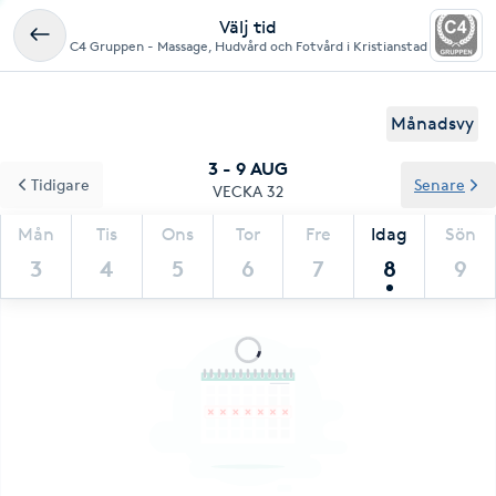
Välj tid
C4 Gruppen - Massage, Hudvård och Fotvård i Kristianstad
Månadsvy
3 - 9 AUG
Tidigare
Senare
VECKA 32
Mån
Tis
Ons
Tor
Fre
Idag
Sön
3
4
5
6
7
8
9