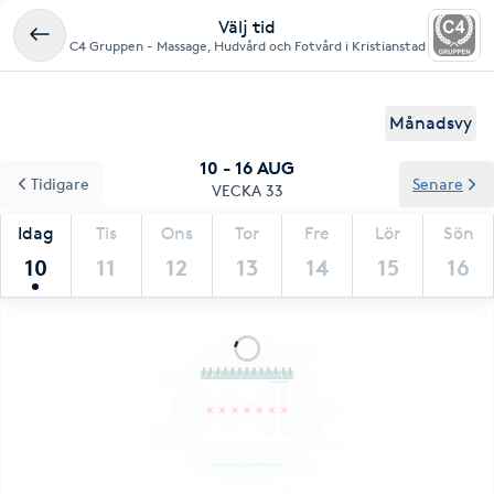
Välj tid
C4 Gruppen - Massage, Hudvård och Fotvård i Kristianstad
Månadsvy
10 - 16 AUG
Tidigare
Senare
VECKA 33
Idag
Tis
Ons
Tor
Fre
Lör
Sön
10
11
12
13
14
15
16