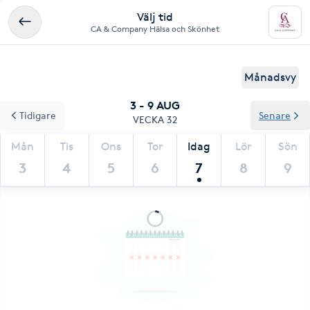
Välj tid
CA & Company Hälsa och Skönhet
Månadsvy
3 - 9 AUG
Tidigare
Senare
VECKA 32
Mån
Tis
Ons
Tor
Idag
Lör
Sön
3
4
5
6
7
8
9