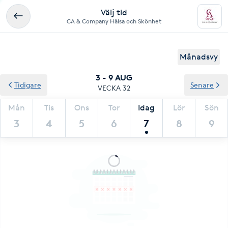
Välj tid
CA & Company Hälsa och Skönhet
Månadsvy
3 - 9 AUG
Tidigare
Senare
VECKA 32
Mån
Tis
Ons
Tor
Idag
Lör
Sön
3
4
5
6
7
8
9