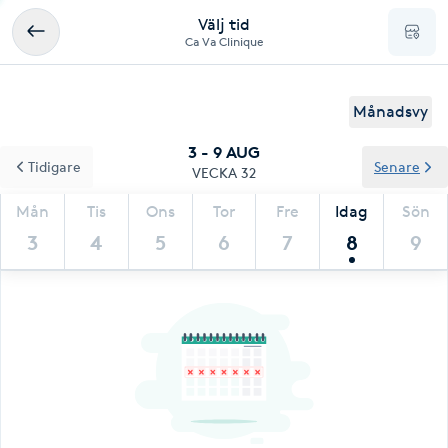
Välj tid
Ca Va Clinique
Månadsvy
3 - 9 AUG
Tidigare
Senare
VECKA 32
Mån
Tis
Ons
Tor
Fre
Idag
Sön
3
4
5
6
7
8
9