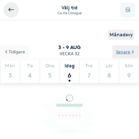
Välj tid
Ca Va Clinique
Månadsvy
3 - 9 AUG
Tidigare
Senare
VECKA 32
Mån
Tis
Ons
Idag
Fre
Lör
Sön
3
4
5
6
7
8
9