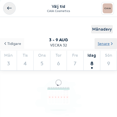
Välj tid
CAIA Cosmetics
Månadsvy
3 - 9 AUG
Tidigare
Senare
VECKA 32
Mån
Tis
Ons
Tor
Fre
Idag
Sön
3
4
5
6
7
8
9