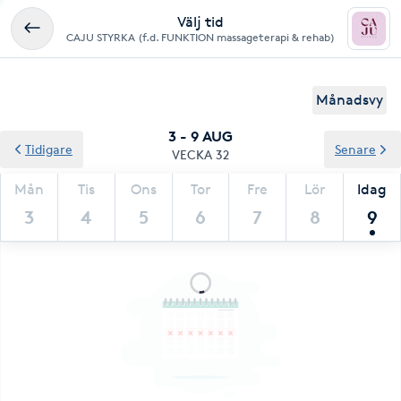
Välj tid
CAJU STYRKA (f.d. FUNKTION massageterapi & rehab)
Månadsvy
3 - 9 AUG
Tidigare
Senare
VECKA 32
Mån
Tis
Ons
Tor
Fre
Lör
Idag
3
4
5
6
7
8
9