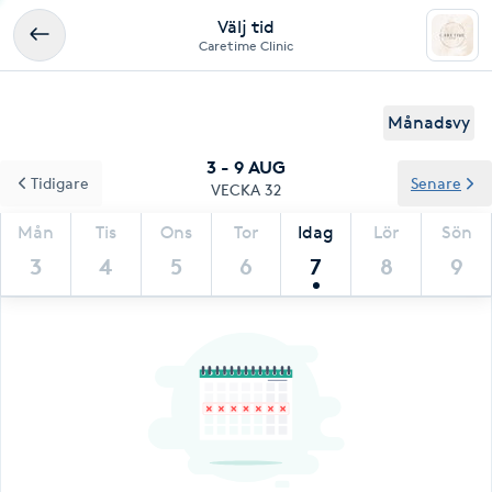
Välj tid
Caretime Clinic
Månadsvy
3 - 9 AUG
Tidigare
Senare
VECKA 32
Mån
Tis
Ons
Tor
Idag
Lör
Sön
3
4
5
6
7
8
9