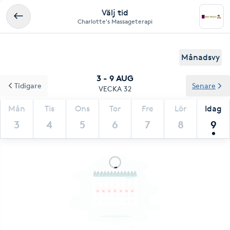
Välj tid
Charlotte's Massageterapi
Månadsvy
3 - 9 AUG
Tidigare
Senare
VECKA 32
Mån
Tis
Ons
Tor
Fre
Lör
Idag
3
4
5
6
7
8
9