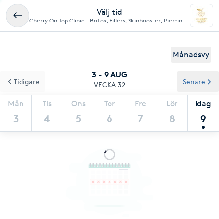
Välj tid
Cherry On Top Clinic - Botox, Fillers, Skinbooster, Piercing, Tandsmycke, Lash-och Browlift
Månadsvy
3 - 9 AUG
Tidigare
Senare
VECKA 32
Mån
Tis
Ons
Tor
Fre
Lör
Idag
3
4
5
6
7
8
9