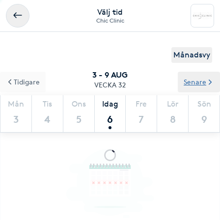
Välj tid
Chic Clinic
Månadsvy
3 - 9 AUG
Tidigare
Senare
VECKA 32
Mån
Tis
Ons
Idag
Fre
Lör
Sön
3
4
5
6
7
8
9