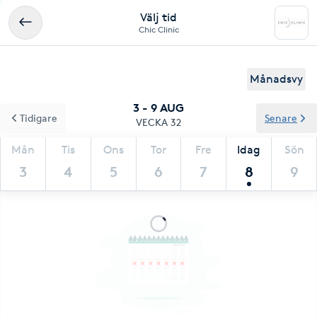
Välj tid
Chic Clinic
Månadsvy
3 - 9 AUG
Tidigare
Senare
VECKA 32
Mån
Tis
Ons
Tor
Fre
Idag
Sön
3
4
5
6
7
8
9