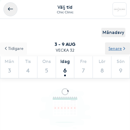
Välj tid
Chic Clinic
Månadsvy
3 - 9 AUG
Tidigare
Senare
VECKA 32
Mån
Tis
Ons
Idag
Fre
Lör
Sön
3
4
5
6
7
8
9