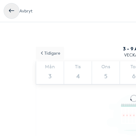
Avbryt
3 - 9
Tidigare
VECK
Mån
Tis
Ons
To
3
4
5
6