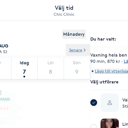
Välj tid
Chic Clinic
Månadsvy
Du har valt
:
 AUG
Senare
A 32
Vaxning hela ben 
90 min
,
870 kr
·
L
r
Idag
Lör
Sön
7
8
9
Lägg till ytterlig
Välj utförare
Va
St
Li