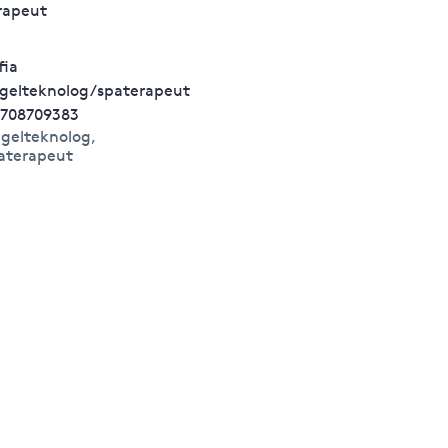
rapeut
fia
gelteknolog/spaterapeut
0708709383
gelteknolog,
aterapeut