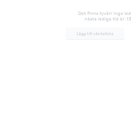
Det finns tyvärr inga le
1
nästa lediga tid är
:
Lägg till väntelista