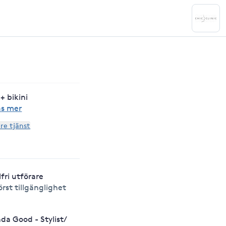
+ bikini
äs mer
are tjänst
lfri utförare
örst tillgänglighet
nda Good - Stylist/