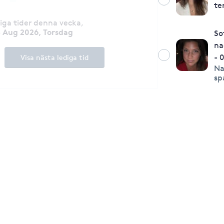
te
diga tider denna vecka
,
3 Aug 2026, Torsdag
So
na
- 
Visa nästa lediga tid
Na
sp