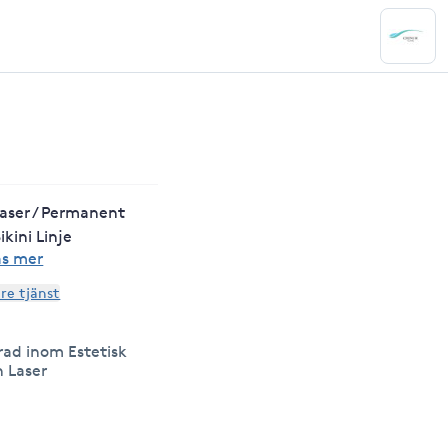
aser / Permanent
kini Linje
äs mer
are tjänst
erad inom Estetisk
h Laser