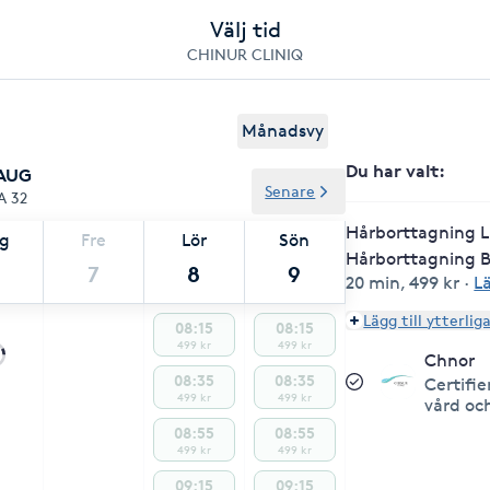
Välj tid
CHINUR CLINIQ
Månadsvy
Du har valt
:
 AUG
Senare
A 32
Hårborttagning L
ag
Fre
Lör
Sön
Hårborttagning Bi
7
8
9
20 min
,
499 kr
·
L
Lägg till ytterlig
08:15
08:15
499 kr
499 kr
Chnor
08:35
08:35
Certifi
499 kr
499 kr
vård oc
08:55
08:55
499 kr
499 kr
09:15
09:15