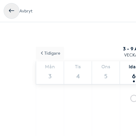
Avbryt
3 - 9
Tidigare
VECK
Mån
Tis
Ons
Id
3
4
5
6