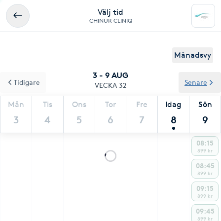
Välj tid
CHINUR CLINIQ
Månadsvy
3 - 9 AUG
Tidigare
Senare
VECKA 32
Mån
Tis
Ons
Tor
Fre
Idag
Sön
3
4
5
6
7
8
9
08:15
899 kr
08:45
899 kr
09:15
899 kr
09:45
899 kr