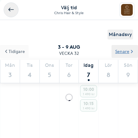
Välj tid
Chris Hair & Style
Månadsvy
3 - 9 AUG
Tidigare
Senare
VECKA 32
Mån
Tis
Ons
Tor
Idag
Lör
Sön
3
4
5
6
7
8
9
10:00
1 490 kr
10:15
1 490 kr