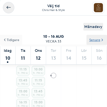
Välj tid
Chris Hair & Style
Månadsvy
10 - 16 AUG
Tidigare
Senare
VECKA 33
Idag
Tis
Ons
Tor
Fre
Lör
Sön
10
11
12
13
14
15
16
11:15
10:00
fr. 790 kr
fr. 790 kr
13:45
11:15
fr. 790 kr
fr. 790 kr
15:00
13:45
fr. 790 kr
fr. 790 kr
16:15
15:00
fr. 790 kr
fr. 790 kr