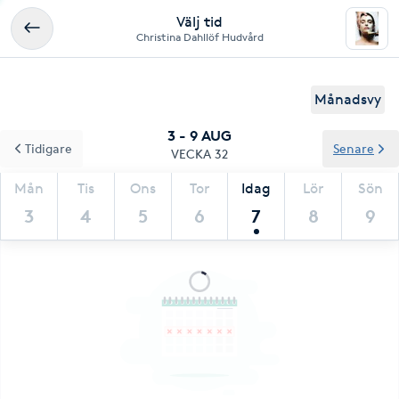
Välj tid
Christina Dahllöf Hudvård
Månadsvy
3 - 9 AUG
Tidigare
Senare
VECKA 32
Mån
Tis
Ons
Tor
Idag
Lör
Sön
3
4
5
6
7
8
9