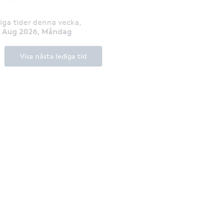
diga tider denna vecka
,
0 Aug 2026, Måndag
Visa nästa lediga tid