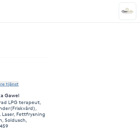
are tjänst
ka Gawel
erad LPG terapeut,
der(Friskvård),
 Laser, Fettfrysning
h, Soldusch,
8459