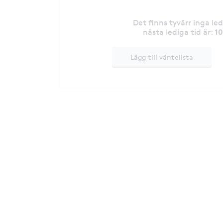
Det finns tyvärr inga le
1
nästa lediga tid är
:
Lägg till väntelista