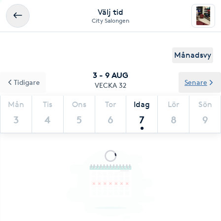
Välj tid
City Salongen
Månadsvy
3 - 9 AUG
Tidigare
Senare
VECKA 32
Mån
Tis
Ons
Tor
Idag
Lör
Sön
3
4
5
6
7
8
9