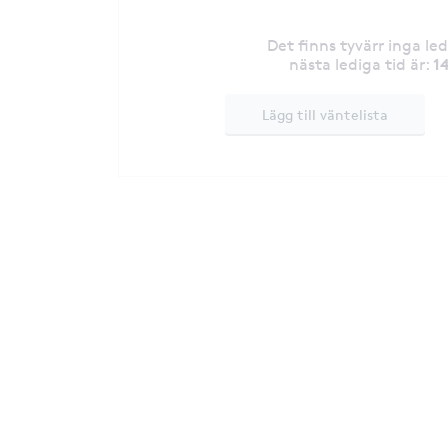
Det finns tyvärr inga le
1
nästa lediga tid är
:
Lägg till väntelista