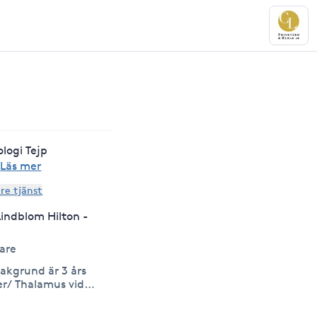
logi Tejp
·
Läs mer
are tjänst
Lindblom Hilton -
are
bakgrund är 3 års
er/ Thalamus vid
et samt flera års
ingar inom