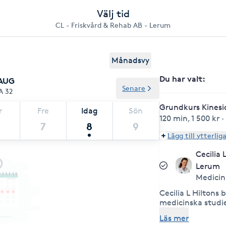
Välj tid
CL - Friskvård & Rehab AB - Lerum
Månadsvy
Du har valt
:
 AUG
Senare
A 32
Grundkurs Kinesio
r
Fre
Idag
Sön
120 min
,
1 500 kr
7
8
9
Lägg till ytterlig
Cecilia 
Lerum
Medicin
Cecilia L Hiltons 
medicinska studi
Uppsala universit
Läs mer
specialistutbildn