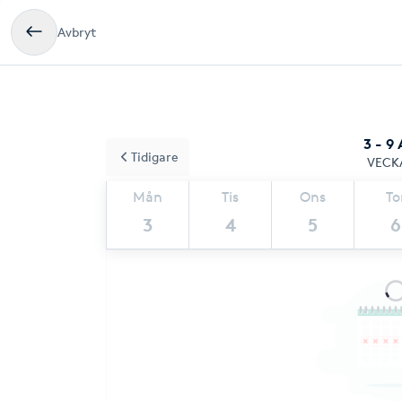
Avbryt
3 - 9
Tidigare
VECK
Mån
Tis
Ons
To
3
4
5
6