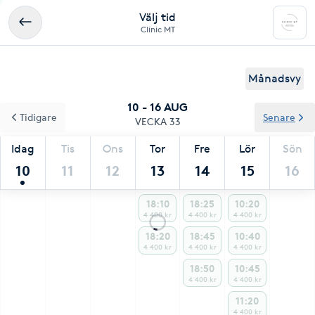
Välj tid
Clinic MT
Månadsvy
10 - 16 AUG
Tidigare
Senare
VECKA 33
Idag
Tis
Ons
Tor
Fre
Lör
Sön
10
11
12
13
14
15
16
18:10
18:25
10:20
4 400 kr
4 400 kr
4 400 kr
18:20
18:45
10:40
4 400 kr
4 400 kr
4 400 kr
18:50
10:45
4 400 kr
4 400 kr
11:20
4 400 kr