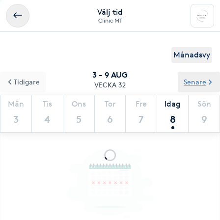
Välj tid
Clinic MT
Månadsvy
3 - 9 AUG
Tidigare
Senare
VECKA 32
Mån
Tis
Ons
Tor
Fre
Idag
Sön
3
4
5
6
7
8
9