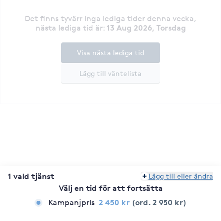
Det finns tyvärr inga lediga tider denna vecka
,
13 Aug 2026, Torsdag
nästa lediga tid är
:
Visa nästa lediga tid
Lägg till väntelista
1 vald tjänst
Lägg till eller ändra
Välj en tid för att fortsätta
2 450 kr
(ord. 2 950 kr)
Kampanjpris