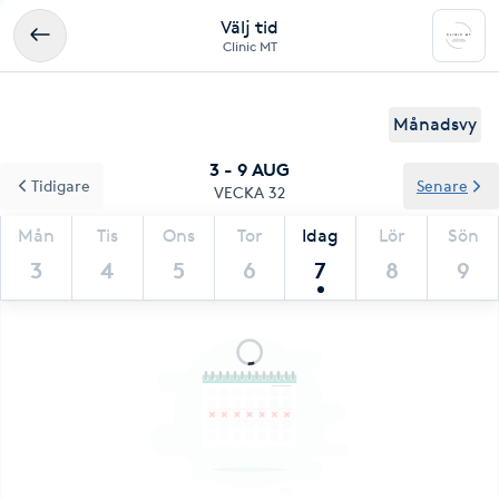
Välj tid
Clinic MT
Månadsvy
3 - 9 AUG
Tidigare
Senare
VECKA 32
Mån
Tis
Ons
Tor
Idag
Lör
Sön
3
4
5
6
7
8
9