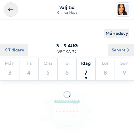
Välj tid
Clinica Maya
Månadsvy
3 - 9 AUG
Tidigare
Senare
VECKA 32
Mån
Tis
Ons
Tor
Idag
Lör
Sön
3
4
5
6
7
8
9